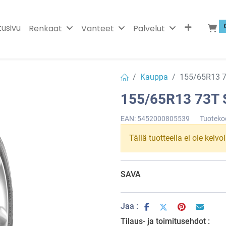
tusivu
Renkaat
Vanteet
Palvelut
Kauppa
155/65R13 
155/65R13 73T
EAN:
5452000805539
Tuoteko
Tällä tuotteella ei ole kelvo
SAVA
Jaa :
Tilaus- ja toimitusehdot :