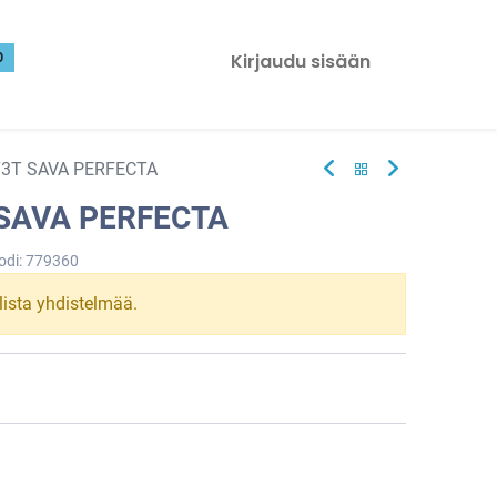
0
Kirjaudu sisään
73T SAVA PERFECTA
 SAVA PERFECTA
odi:
779360
llista yhdistelmää.