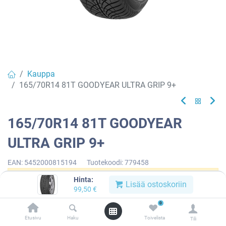
Kauppa
165/70R14 81T GOODYEAR ULTRA GRIP 9+
165/70R14 81T GOODYEAR
ULTRA GRIP 9+
EAN:
5452000815194
Tuotekoodi:
779458
Hinta:
Tällä tuotteella ei ole kelvollista yhdistelmää.
Lisää ostoskoriin
99,50
€
0
Etusivu
Haku
Toivelista
Tili
GOODYEAR