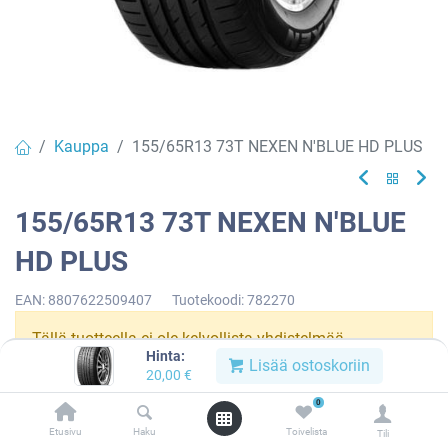
Kauppa
155/65R13 73T NEXEN N'BLUE HD PLUS
155/65R13 73T NEXEN N'BLUE
HD PLUS
EAN:
8807622509407
Tuotekoodi:
782270
Tällä tuotteella ei ole kelvollista yhdistelmää.
Hinta:
Lisää ostoskoriin
20,00
€
0
NEXEN
Etusivu
Haku
Toivelista
Tili