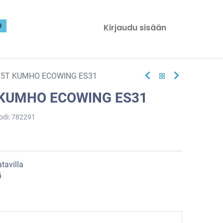
0
Kirjaudu sisään
75T KUMHO ECOWING ES31
 KUMHO ECOWING ES31
odi:
782291
tavilla
ä