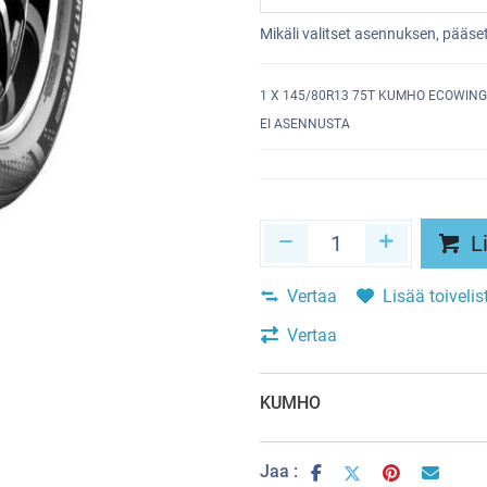
Mikäli valitset asennuksen, pääs
1
X 145/80R13 75T KUMHO ECOWING
EI ASENNUSTA
Li
Vertaa
Lisää toivelis
Vertaa
KUMHO
Jaa :