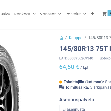
tusivu
Renkaat
Vanteet
Palvelut
Kauppa
145/80R13 
145/80R13 75T
EAN:
8808956269340
Tuoteko
64,50
€
/ kpl
Toimittajilla (kotimaa):
Saa
Toimitusaika:
3 arkipäivä
Asennuspalvelu