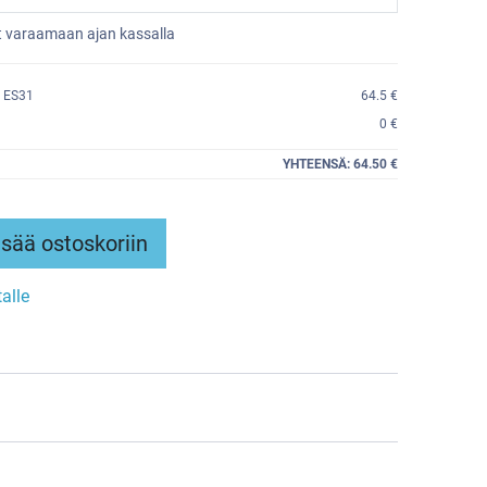
et varaamaan ajan kassalla
 ES31
64.5 €
0 €
YHTEENSÄ:
64.50 €
sää ostoskoriin
talle