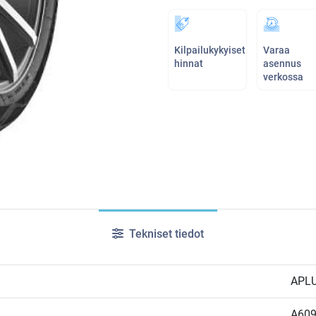
Kilpailukykyiset
Varaa
hinnat
asennus
verkossa
Tekniset tiedot
APL
A60