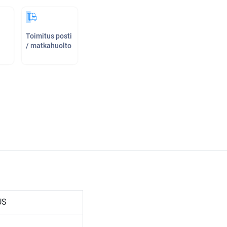
Toimitus posti
/ matkahuolto
US
9