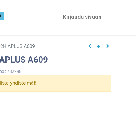
0
Kirjaudu sisään
82H APLUS A609
 APLUS A609
odi:
782298
llista yhdistelmää.