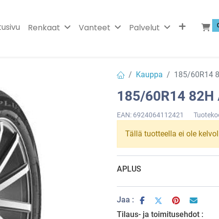
tusivu
Renkaat
Vanteet
Palvelut
Kauppa
185/60R14 
185/60R14 82H
EAN:
6924064112421
Tuoteko
Tällä tuotteella ei ole kelvo
APLUS
Jaa :
Tilaus- ja toimitusehdot :