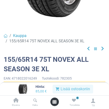
Kauppa
155/65R14 75T NOVEX ALL SEASON 3E XL
155/65R14 75T NOVEX ALL
SEASON 3E XL
EAN:
4718022016249
Tuotekoodi:
782305
Hinta:
Tällä tuotteella ei ole kelvollista yhdistelmää.
Lisää ostoskoriin
85,00
€
0
Etusivu
Haku
Toivelista
Tili
NOVEX