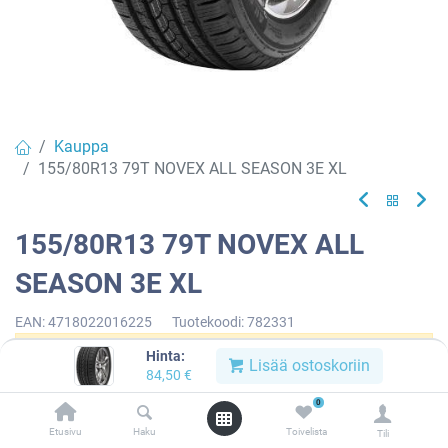
Kauppa
155/80R13 79T NOVEX ALL SEASON 3E XL
155/80R13 79T NOVEX ALL
SEASON 3E XL
EAN:
4718022016225
Tuotekoodi:
782331
Hinta:
Tällä tuotteella ei ole kelvollista yhdistelmää.
Lisää ostoskoriin
84,50
€
0
Etusivu
Haku
Toivelista
Tili
NOVEX