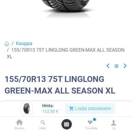
Kauppa
155/70R13 75T LINGLONG GREEN-MAX ALL SEASON
XL
155/70R13 75T LINGLONG
GREEN-MAX ALL SEASON XL
EAN:
6959956736812
Tuotekoodi:
782342
Hinta:
Lisää ostoskoriin
112,50
€
Tällä tuotteella ei ole kelvollista yhdistelmää.
0
Etusivu
Haku
Toivelista
Tili