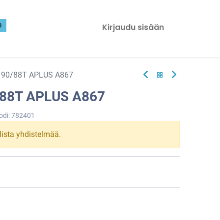
0
Kirjaudu sisään
 90/88T APLUS A867
/88T APLUS A867
odi:
782401
llista yhdistelmää.