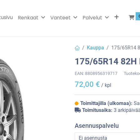
tusivu
Renkaat
Vanteet
Palvelut
Kauppa
175/65R14 
175/65R14 82H
EAN:
8808956319717
Tuoteko
72,00
€
/ kpl
Toimittajilla (ulkomaa):
Sa
Toimitusaika:
3 arkipäivä
Asennuspalvelu