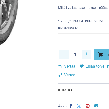
Mikäli valitset asennuksen, pääs
1
X 175/65R14 82H KUMHO HS52
EI ASENNUSTA
Li
Vertaa
Lisää toivelis
Vertaa
KUMHO
Jaa :