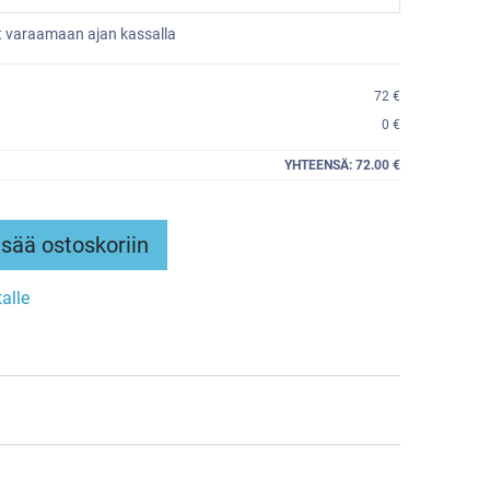
et varaamaan ajan kassalla
72 €
0 €
YHTEENSÄ:
72.00 €
sää ostoskoriin
talle