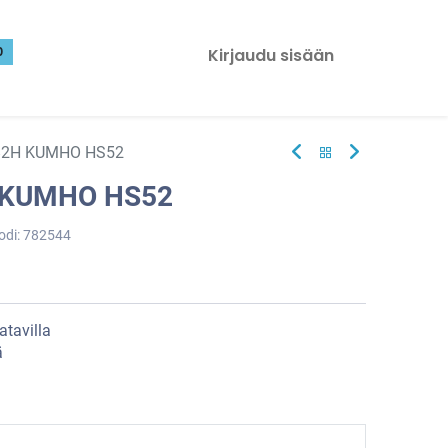
0
Kirjaudu sisään
82H KUMHO HS52
 KUMHO HS52
odi:
782544
atavilla
ä