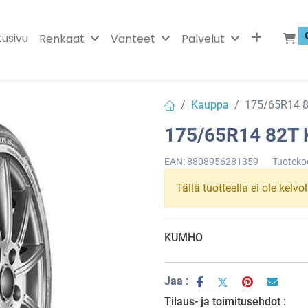
tusivu
Renkaat
Vanteet
Palvelut
Kauppa
175/65R14 
175/65R14 82T
EAN:
8808956281359
Tuoteko
Tällä tuotteella ei ole kelvo
KUMHO
Jaa :
Tilaus- ja toimitusehdot :