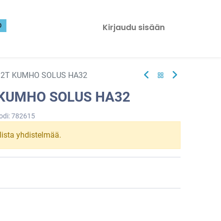
0
Kirjaudu sisään
82T KUMHO SOLUS HA32
 KUMHO SOLUS HA32
odi:
782615
llista yhdistelmää.