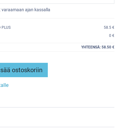
et varaamaan ajan kassalla
D PLUS
58.5 €
0 €
YHTEENSÄ:
58.50 €
sää ostoskoriin
talle