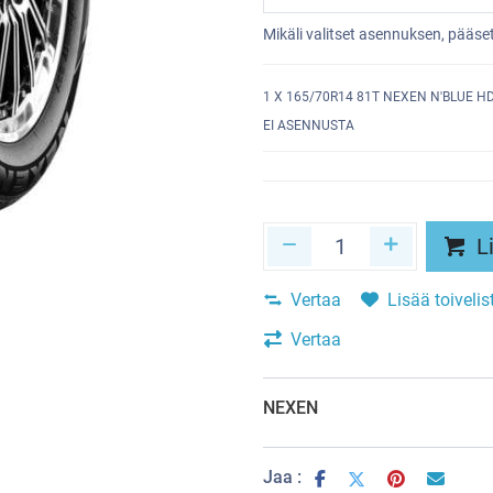
Mikäli valitset asennuksen, pääs
1
X 165/70R14 81T NEXEN N'BLUE H
EI ASENNUSTA
Li
Vertaa
Lisää toivelis
Vertaa
NEXEN
Jaa :