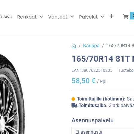
tusivu
Renkaat
Vanteet
Palvelut
Kauppa
165/70R14 
165/70R14 81T
EAN:
8807622510205
Tuoteko
58,50
€
/ kpl
Toimittajilla (kotimaa):
Saa
Toimitusaika:
3 arkipäivä
Asennuspalvelu