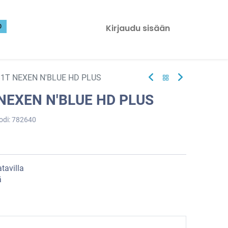
0
Kirjaudu sisään
81T NEXEN N'BLUE HD PLUS
 NEXEN N'BLUE HD PLUS
odi:
782640
tavilla
ä