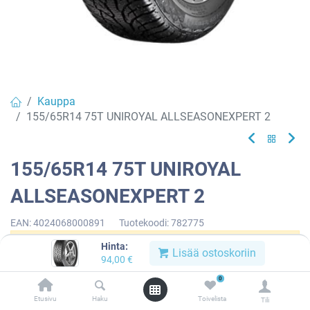
Kauppa
155/65R14 75T UNIROYAL ALLSEASONEXPERT 2
155/65R14 75T UNIROYAL
ALLSEASONEXPERT 2
EAN:
4024068000891
Tuotekoodi:
782775
Hinta:
Tällä tuotteella ei ole kelvollista yhdistelmää.
Lisää ostoskoriin
94,00
€
0
Etusivu
Haku
Toivelista
Tili
UNIROYAL