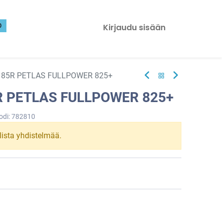
0
Kirjaudu sisään
 85R PETLAS FULLPOWER 825+
R PETLAS FULLPOWER 825+
odi:
782810
llista yhdistelmää.