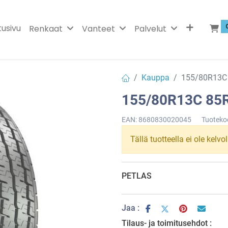
tusivu
Renkaat
Vanteet
Palvelut
Kauppa
155/80R13C
155/80R13C 85
EAN:
8680830020045
Tuoteko
Tällä tuotteella ei ole kelvo
PETLAS
Jaa :
Tilaus- ja toimitusehdot :