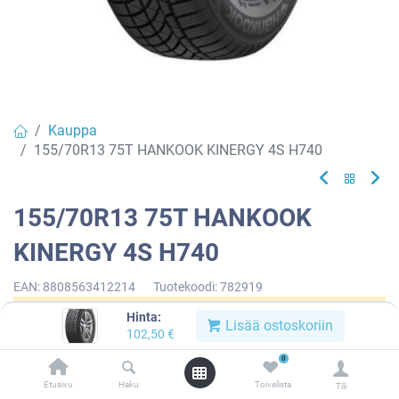
Kauppa
155/70R13 75T HANKOOK KINERGY 4S H740
155/70R13 75T HANKOOK
KINERGY 4S H740
EAN:
8808563412214
Tuotekoodi:
782919
Hinta:
Tällä tuotteella ei ole kelvollista yhdistelmää.
Lisää ostoskoriin
102,50
€
0
Etusivu
Haku
Toivelista
Tili
HANKOOK