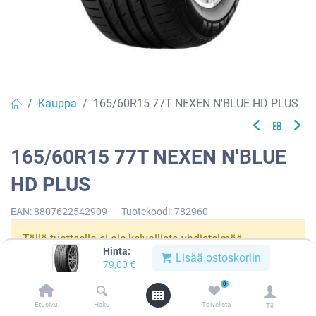
Kauppa
165/60R15 77T NEXEN N'BLUE HD PLUS
165/60R15 77T NEXEN N'BLUE
HD PLUS
EAN:
8807622542909
Tuotekoodi:
782960
Tällä tuotteella ei ole kelvollista yhdistelmää.
Hinta:
Lisää ostoskoriin
79,00
€
0
NEXEN
Etusivu
Haku
Toivelista
Tili