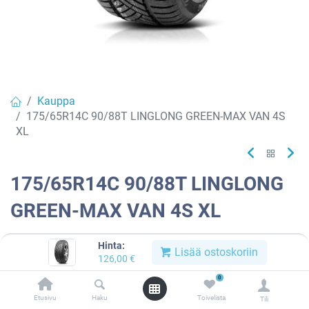
Kauppa
175/65R14C 90/88T LINGLONG GREEN-MAX VAN 4S
XL
175/65R14C 90/88T LINGLONG
GREEN-MAX VAN 4S XL
EAN:
6959956744350
Tuotekoodi:
783138
Hinta:
Lisää ostoskoriin
126,00
€
Tällä tuotteella ei ole kelvollista yhdistelmää.
0
Etusivu
Haku
Toivelista
Tili