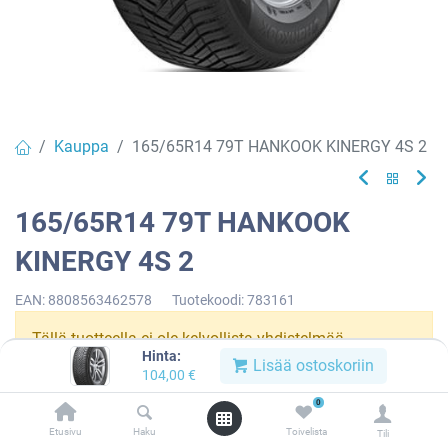
Kauppa
165/65R14 79T HANKOOK KINERGY 4S 2
165/65R14 79T HANKOOK
KINERGY 4S 2
EAN:
8808563462578
Tuotekoodi:
783161
Tällä tuotteella ei ole kelvollista yhdistelmää.
Hinta:
Lisää ostoskoriin
104,00
€
0
HANKOOK
Etusivu
Haku
Toivelista
Tili