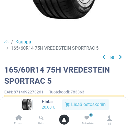
Kauppa
165/60R14 75H VREDESTEIN SPORTRAC 5
165/60R14 75H VREDESTEIN
SPORTRAC 5
EAN:
8714692273261
Tuotekoodi:
783363
Hinta:
Tällä tuotteella ei ole kelvollista yhdistelmää.
Lisää ostoskoriin
20,00
€
0
Etusivu
Haku
Toivelista
Tili
VREDESTEIN