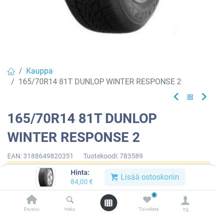
Kauppa
165/70R14 81T DUNLOP WINTER RESPONSE 2
165/70R14 81T DUNLOP
WINTER RESPONSE 2
EAN:
3188649820351
Tuotekoodi:
783589
Hinta:
Tällä tuotteella ei ole kelvollista yhdistelmää.
Lisää ostoskoriin
84,00
€
0
Etusivu
Haku
Toivelista
Tili
DUNLOP