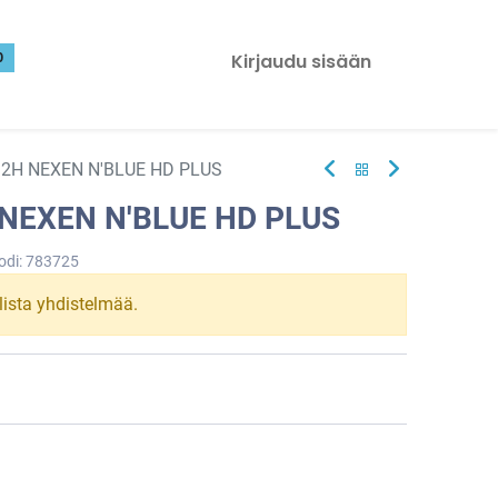
0
Kirjaudu sisään
92H NEXEN N'BLUE HD PLUS
 NEXEN N'BLUE HD PLUS
odi:
783725
llista yhdistelmää.