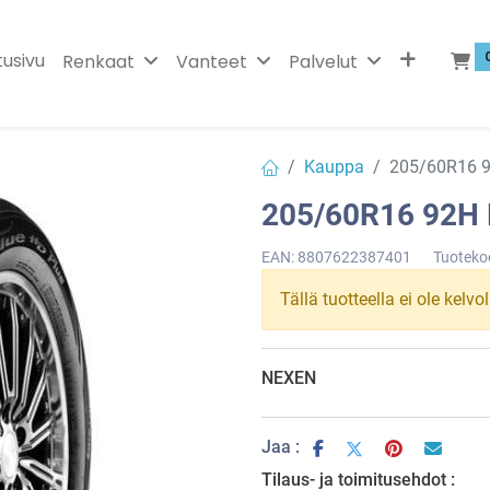
tusivu
Renkaat
Vanteet
Palvelut
Kauppa
205/60R16 
205/60R16 92H
EAN:
8807622387401
Tuoteko
Tällä tuotteella ei ole kelvo
NEXEN
Jaa :
Tilaus- ja toimitusehdot :