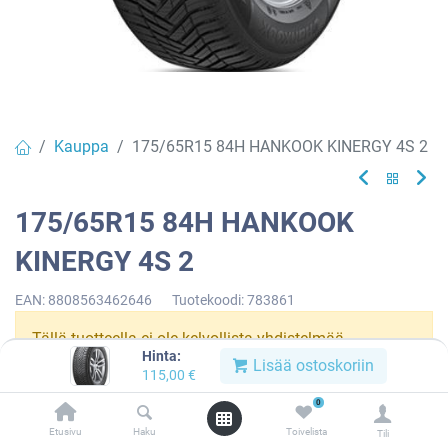
Kauppa
175/65R15 84H HANKOOK KINERGY 4S 2
175/65R15 84H HANKOOK
KINERGY 4S 2
EAN:
8808563462646
Tuotekoodi:
783861
Tällä tuotteella ei ole kelvollista yhdistelmää.
Hinta:
Lisää ostoskoriin
115,00
€
0
HANKOOK
Etusivu
Haku
Toivelista
Tili