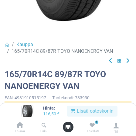
Kauppa
165/70R14C 89/87R TOYO NANOENERGY VAN
165/70R14C 89/87R TOYO
NANOENERGY VAN
EAN:
4981910515197
Tuotekoodi:
783930
Hinta:
Tällä tuotteella ei ole kelvollista yhdistelmää.
Lisää ostoskoriin
116,50
€
0
Etusivu
Haku
Toivelista
Tili
TOYO