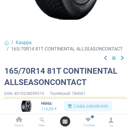
Kauppa
165/70R14 81T CONTINENTAL ALLSEASONCONTACT
165/70R14 81T CONTINENTAL
ALLSEASONCONTACT
EAN:
4019238059519
Tuotekoodi:
784061
Hinta:
Tällä tuotteella ei ole kelvollista yhdistelmää.
Lisää ostoskoriin
116,00
€
0
Etusivu
Haku
Toivelista
Tili
CONTINENTAL