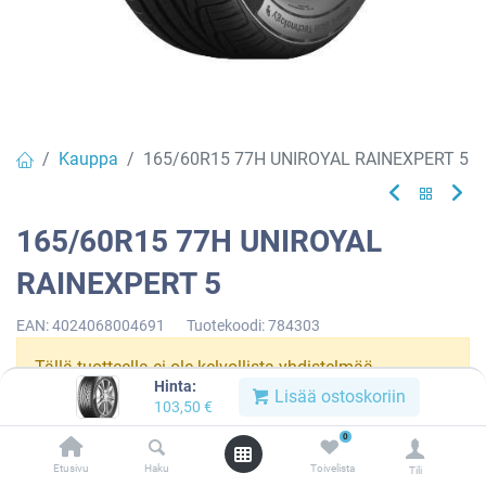
Kauppa
165/60R15 77H UNIROYAL RAINEXPERT 5
165/60R15 77H UNIROYAL
RAINEXPERT 5
EAN:
4024068004691
Tuotekoodi:
784303
Tällä tuotteella ei ole kelvollista yhdistelmää.
Hinta:
Lisää ostoskoriin
103,50
€
0
UNIROYAL
Etusivu
Haku
Toivelista
Tili