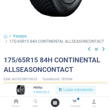
Kauppa
175/65R15 84H CONTINENTAL ALLSEASONCONTACT
175/65R15 84H CONTINENTAL
ALLSEASONCONTACT
EAN:
4019238010633
Tuotekoodi:
785304
Hinta:
Tällä tuotteella ei ole kelvollista yhdistelmää.
Lisää ostoskoriin
9 999,00
€
0
Etusivu
Haku
Toivelista
Tili
CONTINENTAL