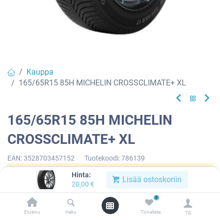
Kauppa
165/65R15 85H MICHELIN CROSSCLIMATE+ XL
165/65R15 85H MICHELIN
CROSSCLIMATE+ XL
EAN:
3528703457152
Tuotekoodi:
786139
Hinta:
Tällä tuotteella ei ole kelvollista yhdistelmää.
Lisää ostoskoriin
20,00
€
0
Etusivu
Haku
Toivelista
Tili
MICHELIN