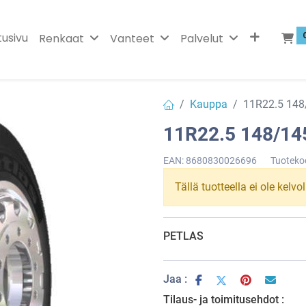
tusivu
Renkaat
Vanteet
Palvelut
Kauppa
11R22.5 14
11R22.5 148/1
EAN:
8680830026696
Tuoteko
Tällä tuotteella ei ole kelvo
PETLAS
Jaa :
Tilaus- ja toimitusehdot :