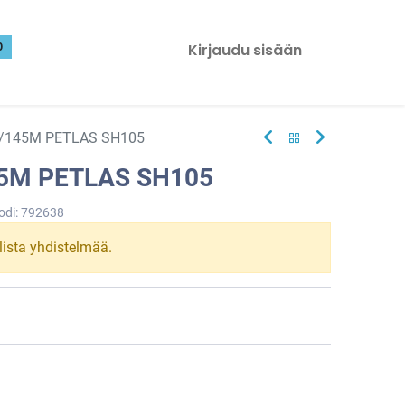
0
Kirjaudu sisään
8/145M PETLAS SH105
45M PETLAS SH105
odi:
792638
llista yhdistelmää.