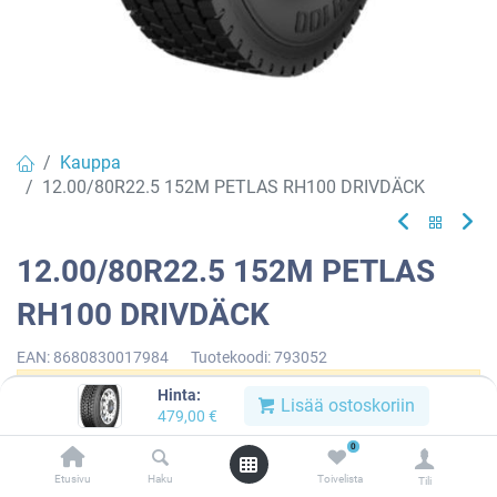
Kauppa
12.00/80R22.5 152M PETLAS RH100 DRIVDÄCK
12.00/80R22.5 152M PETLAS
RH100 DRIVDÄCK
EAN:
8680830017984
Tuotekoodi:
793052
Hinta:
Tällä tuotteella ei ole kelvollista yhdistelmää.
Lisää ostoskoriin
479,00
€
0
Etusivu
Haku
Toivelista
Tili
PETLAS