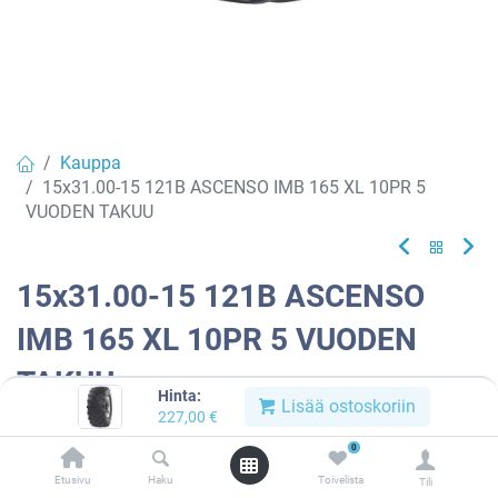
Kauppa
15x31.00-15 121B ASCENSO IMB 165 XL 10PR 5
VUODEN TAKUU
15x31.00-15 121B ASCENSO
IMB 165 XL 10PR 5 VUODEN
TAKUU
Hinta:
Lisää ostoskoriin
227,00
€
EAN:
8904365504185
Tuotekoodi:
801186
0
227,00
€
/ kpl
Etusivu
Haku
Toivelista
Tili