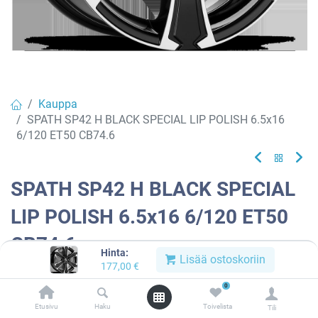
Kauppa
SPATH SP42 H BLACK SPECIAL LIP POLISH 6.5x16
6/120 ET50 CB74.6
SPATH SP42 H BLACK SPECIAL
LIP POLISH 6.5x16 6/120 ET50
CB74.6
Hinta:
Lisää ostoskoriin
177,00
€
EAN:
8052862824258
Tuotekoodi:
801255
0
177,00
€
/ kpl
Etusivu
Haku
Toivelista
Tili