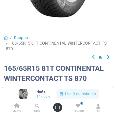
Kauppa
165/65R15 81T CONTINENTAL WINTERCONTACT TS
870
165/65R15 81T CONTINENTAL
WINTERCONTACT TS 870
EAN:
4019238043044
Tuotekoodi:
802121
Hinta:
Lisää ostoskoriin
147,50
€
Tällä tuotteella ei ole kelvollista yhdistelmää.
0
Etusivu
Haku
Toivelista
Tili