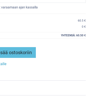
et varaamaan ajan kassalla
60.5 €
0 €
YHTEENSÄ:
60.50 €
sää ostoskoriin
talle