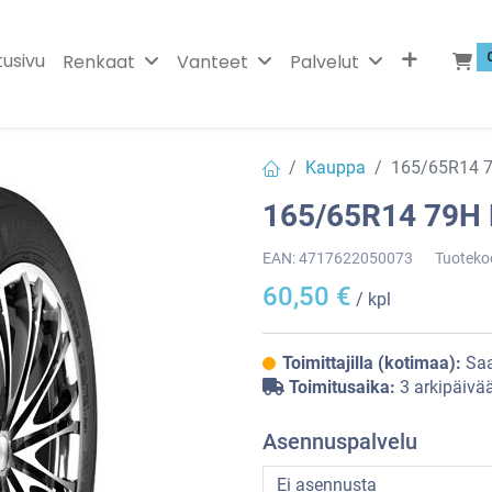
tusivu
Renkaat
Vanteet
Palvelut
Kauppa
165/65R14 
165/65R14 79H
EAN:
4717622050073
Tuoteko
60,50
€
/ kpl
Toimittajilla (kotimaa):
Saa
Toimitusaika:
3 arkipäivä
Asennuspalvelu