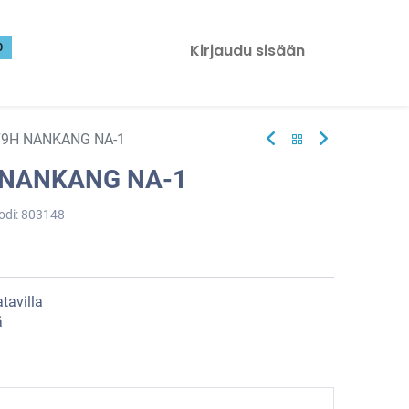
0
Kirjaudu sisään
79H NANKANG NA-1
 NANKANG NA-1
odi:
803148
tavilla
ä