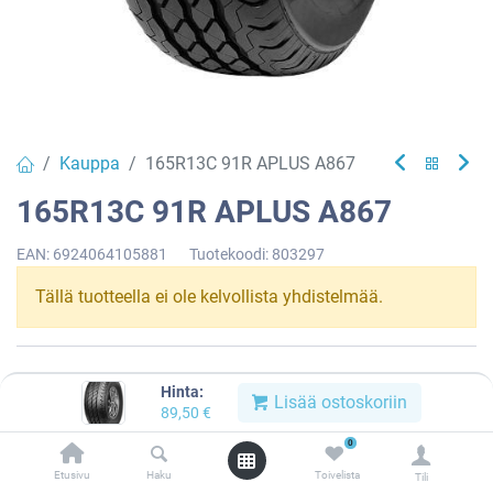
Kauppa
165R13C 91R APLUS A867
165R13C 91R APLUS A867
EAN:
6924064105881
Tuotekoodi:
803297
Tällä tuotteella ei ole kelvollista yhdistelmää.
APLUS
Hinta:
Lisää ostoskoriin
89,50
€
0
Jaa :
Etusivu
Haku
Toivelista
Tili
Tilaus- ja toimitusehdot :