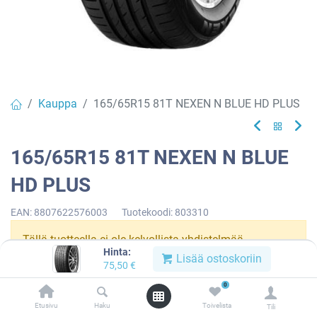
Kauppa
165/65R15 81T NEXEN N BLUE HD PLUS
165/65R15 81T NEXEN N BLUE
HD PLUS
EAN:
8807622576003
Tuotekoodi:
803310
Tällä tuotteella ei ole kelvollista yhdistelmää.
Hinta:
Lisää ostoskoriin
75,50
€
0
NEXEN
Etusivu
Haku
Toivelista
Tili