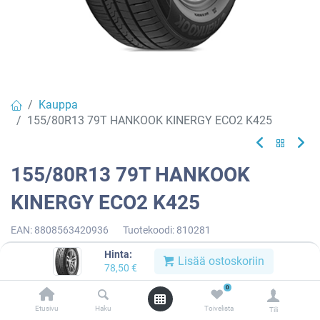
Kauppa
155/80R13 79T HANKOOK KINERGY ECO2 K425
155/80R13 79T HANKOOK
KINERGY ECO2 K425
EAN:
8808563420936
Tuotekoodi:
810281
78,50
€
/ kpl
Hinta:
Lisää ostoskoriin
78,50
€
0
Toimittajilla (kotimaa):
Saatavilla
Etusivu
Haku
Toivelista
Toimitusaika:
3 arkipäivää
Tili