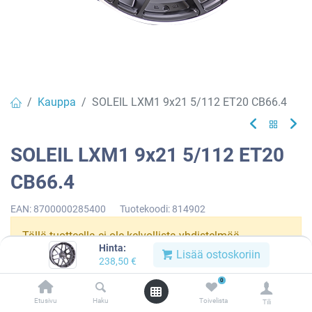
Kauppa
SOLEIL LXM1 9x21 5/112 ET20 CB66.4
SOLEIL LXM1 9x21 5/112 ET20
CB66.4
EAN:
8700000285400
Tuotekoodi:
814902
Tällä tuotteella ei ole kelvollista yhdistelmää.
Hinta:
Lisää ostoskoriin
238,50
€
0
SOLEIL
Etusivu
Haku
Toivelista
Tili