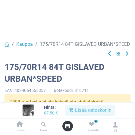
Kauppa
175/70R14 84T GISLAVED URBAN*SPEED
175/70R14 84T GISLAVED
URBAN*SPEED
EAN:
4024064555357
Tuotekoodi:
816711
Tällä tuotteella ei ole kelvollista yhdistelmää.
Hinta:
Lisää ostoskoriin
87,50
€
0
GISLAVED
Etusivu
Haku
Toivelista
Tili