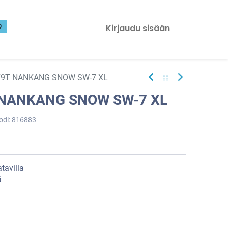
0
Kirjaudu sisään
79T NANKANG SNOW SW-7 XL
 NANKANG SNOW SW-7 XL
odi:
816883
tavilla
ä