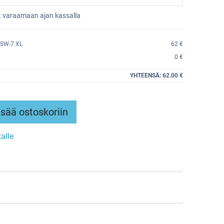
et varaamaan ajan kassalla
SW-7 XL
62 €
0 €
YHTEENSÄ:
62.00 €
sää ostoskoriin
talle