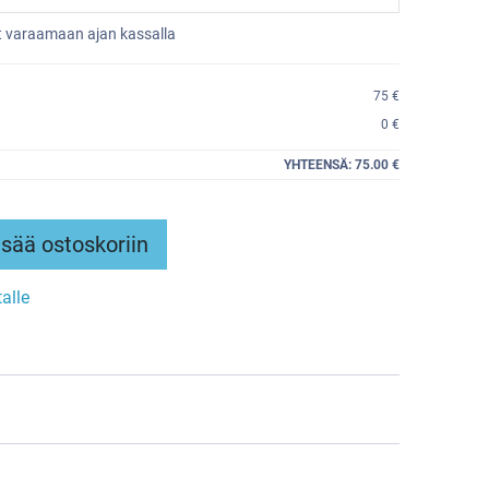
et varaamaan ajan kassalla
75 €
0 €
YHTEENSÄ:
75.00 €
sää ostoskoriin
talle