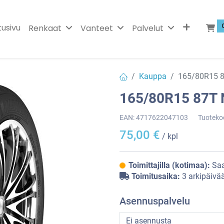
tusivu
Renkaat
Vanteet
Palvelut
Kauppa
165/80R15 
165/80R15 87T
EAN:
4717622047103
Tuoteko
75,00
€
/ kpl
Toimittajilla (kotimaa):
Saa
Toimitusaika:
3 arkipäivä
Asennuspalvelu