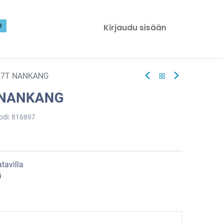
0
Kirjaudu sisään
87T NANKANG
 NANKANG
odi:
816897
tavilla
ä