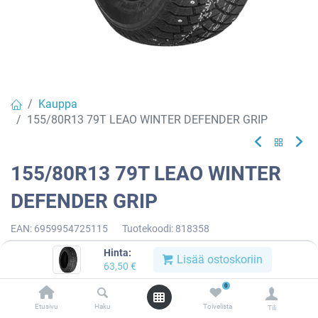
Kauppa
155/80R13 79T LEAO WINTER DEFENDER GRIP
155/80R13 79T LEAO WINTER
DEFENDER GRIP
EAN:
6959954725115
Tuotekoodi:
818358
63,50
€
/ kpl
Hinta:
Lisää ostoskoriin
63,50
€
0
Toimittajilla (kotimaa):
Saatavilla
Etusivu
Haku
Toivelista
Toimitusaika:
3 arkipäivää
Tili