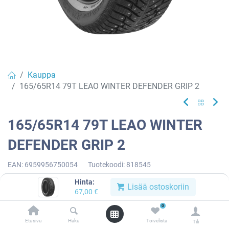
Kauppa
165/65R14 79T LEAO WINTER DEFENDER GRIP 2
165/65R14 79T LEAO WINTER
DEFENDER GRIP 2
EAN:
6959956750054
Tuotekoodi:
818545
67,00
€
/ kpl
Hinta:
Lisää ostoskoriin
67,00
€
0
Toimittajilla (kotimaa):
Saatavilla
Etusivu
Haku
Toivelista
Toimitusaika:
3 arkipäivää
Tili