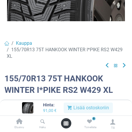
Kauppa
155/70R13 75T HANKOOK WINTER I*PIKE RS2 W429
XL
155/70R13 75T HANKOOK
WINTER I*PIKE RS2 W429 XL
EAN:
8808563506449
Tuotekoodi:
827362
Hinta:
Lisää ostoskoriin
91,00
€
91,00
€
/ kpl
0
Etusivu
Haku
Toivelista
Toimittajilla (kotimaa):
Saatavilla
Tili