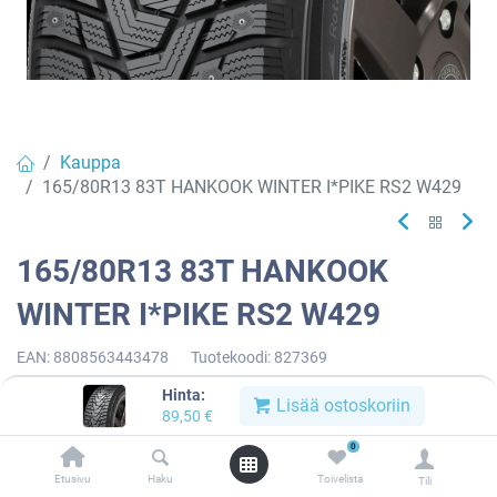
Kauppa
165/80R13 83T HANKOOK WINTER I*PIKE RS2 W429
165/80R13 83T HANKOOK
WINTER I*PIKE RS2 W429
EAN:
8808563443478
Tuotekoodi:
827369
89,50
€
/ kpl
Hinta:
Lisää ostoskoriin
89,50
€
0
Toimittajilla (kotimaa):
Saatavilla
Etusivu
Haku
Toivelista
Toimitusaika:
2 arkipäivää
Tili