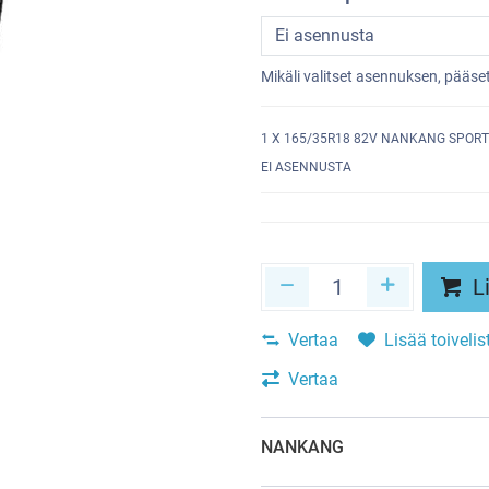
Mikäli valitset asennuksen, pääs
1
X 165/35R18 82V NANKANG SPORT
EI ASENNUSTA
Li
Vertaa
Lisää toivelis
Vertaa
NANKANG