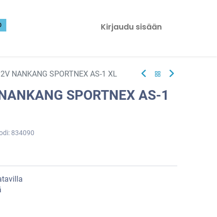
0
Kirjaudu sisään
82V NANKANG SPORTNEX AS-1 XL
 NANKANG SPORTNEX AS-1
odi:
834090
tavilla
ä