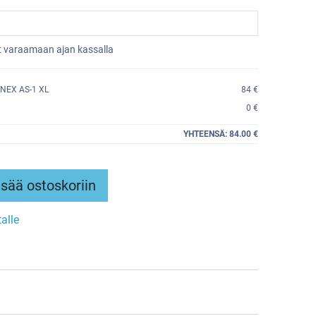
et varaamaan ajan kassalla
NEX AS-1 XL
84 €
0 €
YHTEENSÄ:
84.00 €
sää ostoskoriin
talle