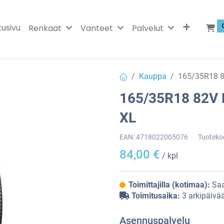
tusivu
Renkaat
Vanteet
Palvelut
Kauppa
165/35R18 
165/35R18 82V
XL
EAN:
4718022005076
Tuoteko
84,00
€
/ kpl
Toimittajilla (kotimaa):
Saa
Toimitusaika:
3 arkipäivä
Asennuspalvelu