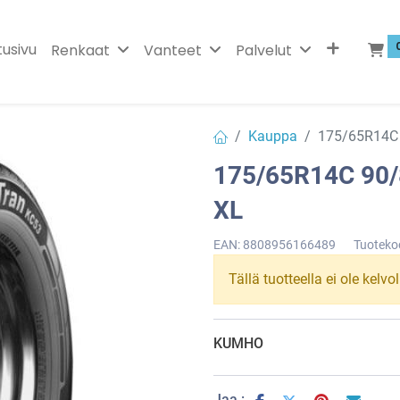
tusivu
Renkaat
Vanteet
Palvelut
Kauppa
175/65R14C
175/65R14C 90
XL
EAN:
8808956166489
Tuoteko
Tällä tuotteella ei ole kelvo
KUMHO
Jaa :