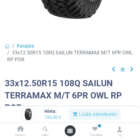
Kauppa
33x12.50R15 108Q SAILUN TERRAMAX M/T 6PR OWL
RP POR
33x12.50R15 108Q SAILUN
TERRAMAX M/T 6PR OWL RP
POR
Hinta:
Lisää ostoskoriin
180,00
€
EAN:
6959655432886
Tuotekoodi:
835844
0
180,00
€
/ kpl
Etusivu
Haku
Toivelista
Tili