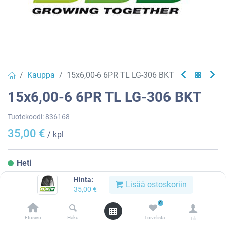
Kauppa
15x6,00-6 6PR TL LG-306 BKT
15x6,00-6 6PR TL LG-306 BKT
Tuotekoodi:
836168
35,00
€
/ kpl
Heti
saatavilla:
3 kpl
Hinta:
Lisää ostoskoriin
35,00
€
Asennuspalvelu
0
Etusivu
Haku
Toivelista
Tili