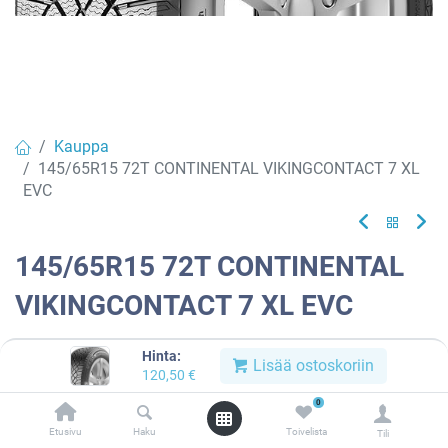
Kauppa
145/65R15 72T CONTINENTAL VIKINGCONTACT 7 XL
EVC
145/65R15 72T CONTINENTAL
VIKINGCONTACT 7 XL EVC
EAN:
4019238001464
Tuotekoodi:
837527
Hinta:
Lisää ostoskoriin
120,50
€
Tällä tuotteella ei ole kelvollista yhdistelmää.
0
Etusivu
Haku
Toivelista
Tili