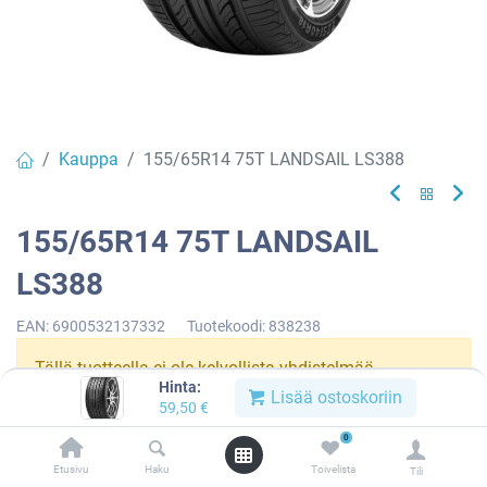
Kauppa
155/65R14 75T LANDSAIL LS388
155/65R14 75T LANDSAIL
LS388
EAN:
6900532137332
Tuotekoodi:
838238
Tällä tuotteella ei ole kelvollista yhdistelmää.
Hinta:
Lisää ostoskoriin
59,50
€
0
LANDSAIL
Etusivu
Haku
Toivelista
Tili